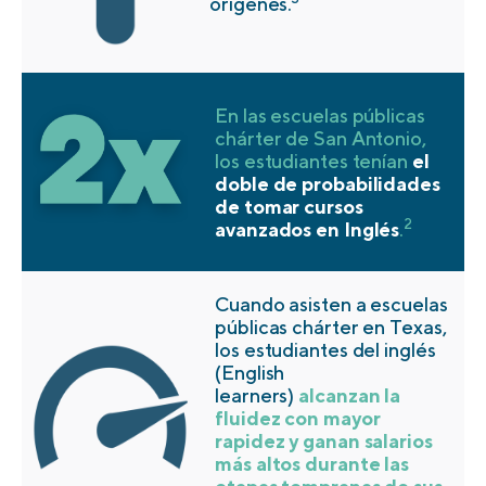
orígenes.
En las escuelas públicas
chárter de San Antonio,
los estudiantes tenían
el
doble de probabilidades
de tomar cursos
2
avanzados en Inglés
.
Cuando asisten a escuelas
públicas chárter en Texas,
los estudiantes del inglés
(English
learners)
alcanzan la
fluidez con mayor
rapidez y ganan salarios
más altos durante las