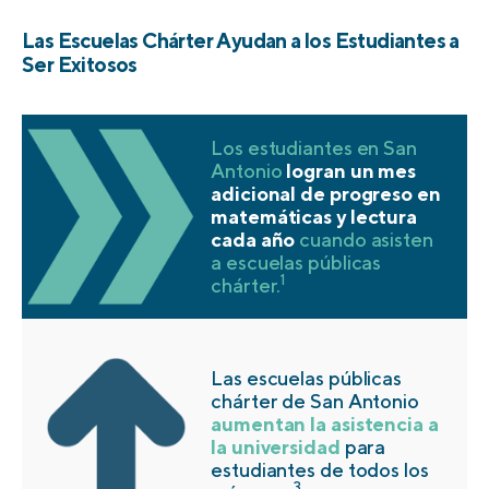
Las Escuelas Chárter Ayudan a los Estudiantes a
Ser Exitosos
Los estudiantes en San
Antonio
logran un mes
adicional de progreso en
matemáticas y lectura
cada año
cuando asisten
a escuelas públicas
1
chárter.
Las escuelas públicas
chárter de San Antonio
aumentan la asistencia a
la universidad
para
estudiantes de todos los
3